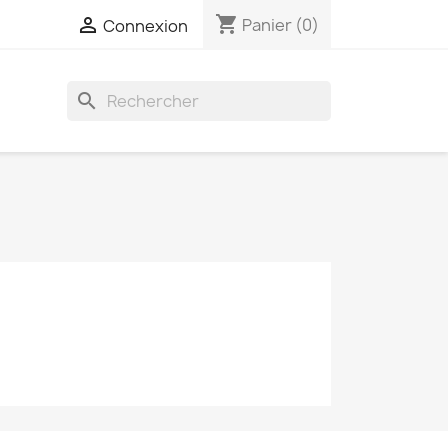
shopping_cart

Panier
(0)
Connexion
search