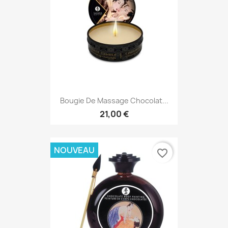
Bougie De Massage Chocolat...
21,00 €
NOUVEAU
favorite_border