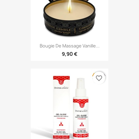
Bougie De Massage Vanille...
9,90 €
favorite_border