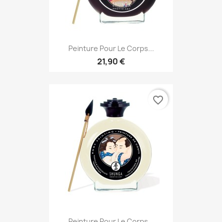
Peinture Pour Le Corps...
21,90 €
favorite_border
Peinture Pour Le Corps...