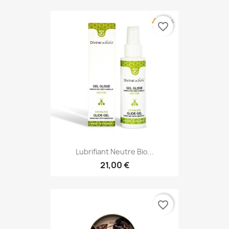
favorite_border
Lubrifiant Neutre Bio...
21,00 €
favorite_border