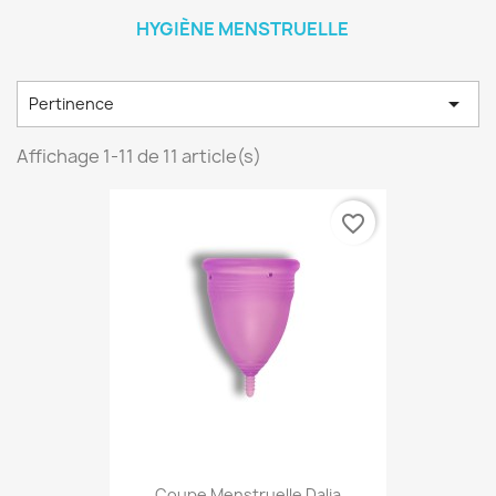
HYGIÈNE MENSTRUELLE

Pertinence
Affichage 1-11 de 11 article(s)
favorite_border
Coupe Menstruelle Dalia