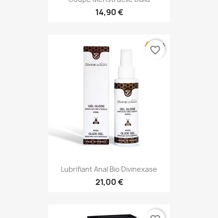
14,90 €
favorite_border
Lubrifiant Anal Bio Divinexase
21,00 €