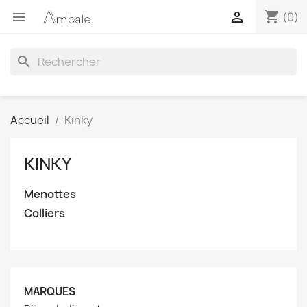
shopping_cart


(0)
search
Accueil
Kinky
KINKY
Menottes
Colliers
MARQUES