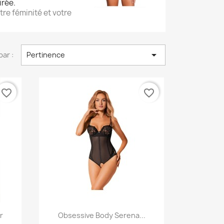
irée.
tre féminité et votre

par :
Pertinence
favorite_border
favorite_border
Aperçu rapide

r
Obsessive Body Serena...