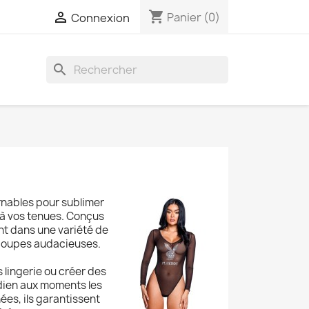
shopping_cart

Panier
(0)
Connexion
search
rnables pour sublimer
 à vos tenues. Conçus
ent dans une variété de
u coupes audacieuses.
 lingerie ou créer des
idien aux moments les
ées, ils garantissent