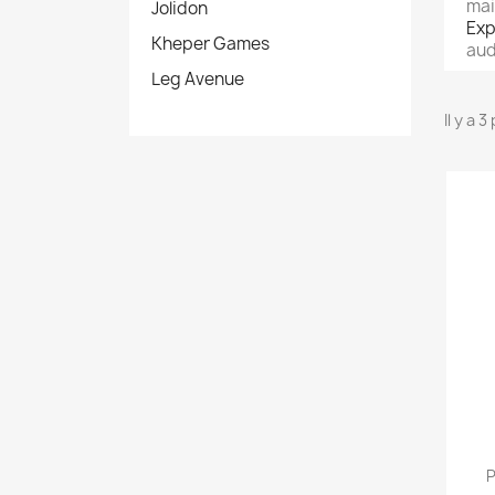
mai
Jolidon
Exp
Kheper Games
au
Leg Avenue
Il y a 
P