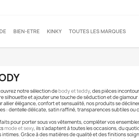
DE
BIEN-ETRE
KINKY
TOUTES LES MARQUES
ODY
ouvrez notre sélection de
body et teddy
, des pièces incontou
re silhouette et ajouter une touche de séduction et de glamour
r allier élégance, confort et sensualité, nos produits se déclin
les : dentelle délicate, satin raffiné, transparences subtiles o
faits pour porter sous vos vêtements, compléter vos ensembles
ks
mode et sexy
, ils s’adaptent à toutes les occasions, du quot
s intimes. Grâce à des matières de qualité et des finitions soign