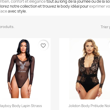
ntien, confort et élégance
tout au long de la journée ou de la so
lorez notre collection et trouvez le body idéal pour
exprimer vo
dace
avec style.
3 produits.
Trier 
favorite_border
Aperçu rapide
Aperçu rapide


layboy Body Lapin Strass
Jolidon Body Prélude Noi