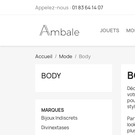
Appelez-nous :
01 83 64 14 07
JOUETS
MO
Accueil
Mode
Body
B
BODY
Déc
vot
pou
sty
MARQUES
Bijoux Indiscrets
Par
loo
Divinextases
plu